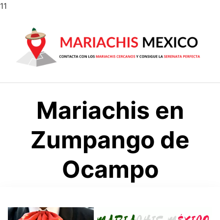
Saltar
11
al
contenido
Mariachis en
Zumpango de
Ocampo