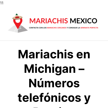
Saltar
11
al
contenido
Mariachis en
Michigan –
Números
telefónicos y