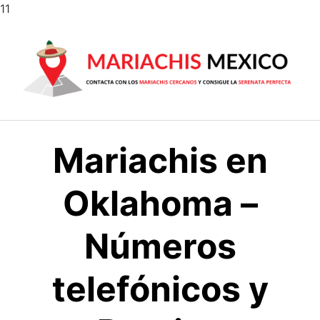
Saltar
11
al
contenido
Mariachis en
Oklahoma –
Números
telefónicos y