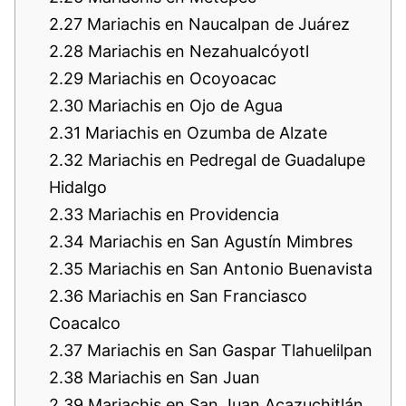
2.27
Mariachis en Naucalpan de Juárez
2.28
Mariachis en Nezahualcóyotl
2.29
Mariachis en Ocoyoacac
2.30
Mariachis en Ojo de Agua
2.31
Mariachis en Ozumba de Alzate
2.32
Mariachis en Pedregal de Guadalupe
Hidalgo
2.33
Mariachis en Providencia
2.34
Mariachis en San Agustín Mimbres
2.35
Mariachis en San Antonio Buenavista
2.36
Mariachis en San Franciasco
Coacalco
2.37
Mariachis en San Gaspar Tlahuelilpan
2.38
Mariachis en San Juan
2.39
Mariachis en San Juan Acazuchitlán