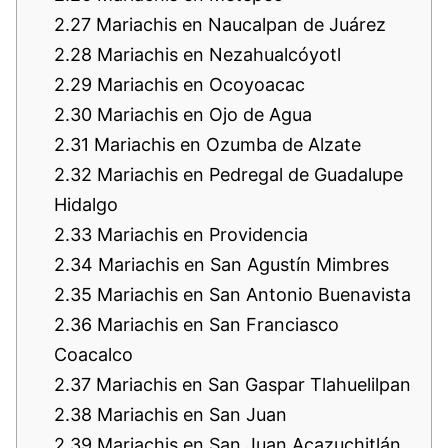
2.27
Mariachis en Naucalpan de Juárez
2.28
Mariachis en Nezahualcóyotl
2.29
Mariachis en Ocoyoacac
2.30
Mariachis en Ojo de Agua
2.31
Mariachis en Ozumba de Alzate
2.32
Mariachis en Pedregal de Guadalupe
Hidalgo
2.33
Mariachis en Providencia
2.34
Mariachis en San Agustín Mimbres
2.35
Mariachis en San Antonio Buenavista
2.36
Mariachis en San Franciasco
Coacalco
2.37
Mariachis en San Gaspar Tlahuelilpan
2.38
Mariachis en San Juan
2.39
Mariachis en San Juan Acazuchitlán