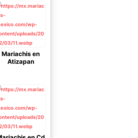
Mariachis en
Atizapan
ariachis en Cd