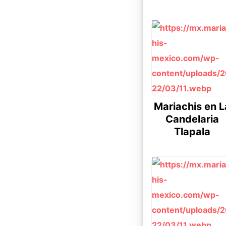
Mariachis en L
Candelaria
Tlapala