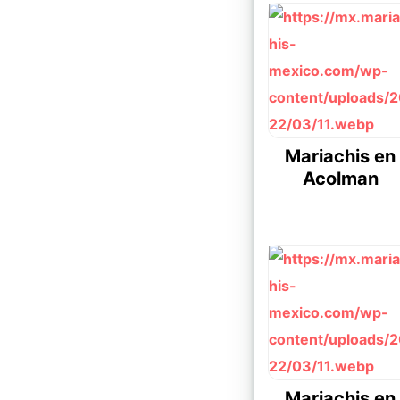
Mariachis en
Acolman
Mariachis en