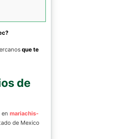
ec?
cercanos
que te
ios de
a en
mariachis-
stado de Mexico