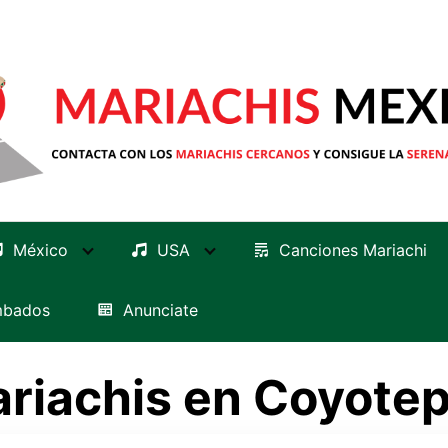
México
USA
Canciones Mariachi
mbados
Anunciate
riachis en Coyote