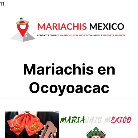
Saltar
11
al
contenido
Mariachis en
Ocoyoacac