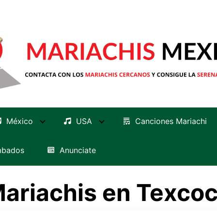
México
USA
Canciones Mariachi
mbados
Anunciate
ariachis en Texco