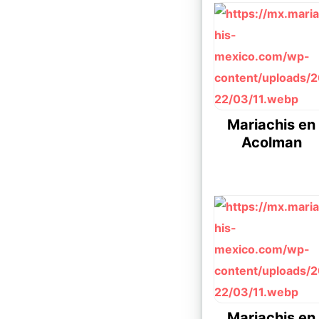
Mariachis en
Acolman
Mariachis en