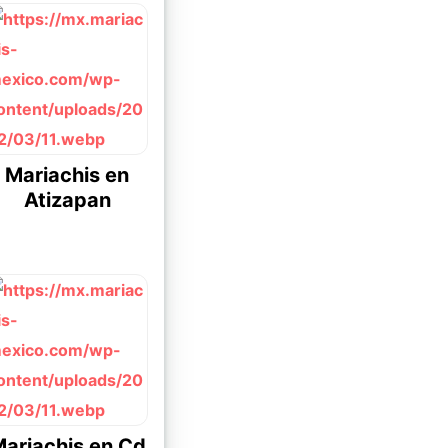
Mariachis en
Atizapan
ariachis en Cd