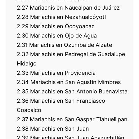
2.27
Mariachis en Naucalpan de Juárez
2.28
Mariachis en Nezahualcóyotl
2.29
Mariachis en Ocoyoacac
2.30
Mariachis en Ojo de Agua
2.31
Mariachis en Ozumba de Alzate
2.32
Mariachis en Pedregal de Guadalupe
Hidalgo
2.33
Mariachis en Providencia
2.34
Mariachis en San Agustín Mimbres
2.35
Mariachis en San Antonio Buenavista
2.36
Mariachis en San Franciasco
Coacalco
2.37
Mariachis en San Gaspar Tlahuelilpan
2.38
Mariachis en San Juan
2.39
Mariachis en San Juan Acazuchitlán