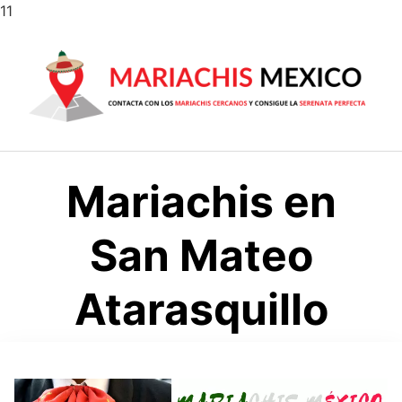
Saltar
11
al
contenido
Mariachis en
San Mateo
Atarasquillo