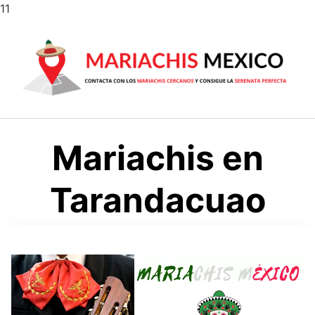
Saltar
11
al
contenido
Mariachis en
Tarandacuao