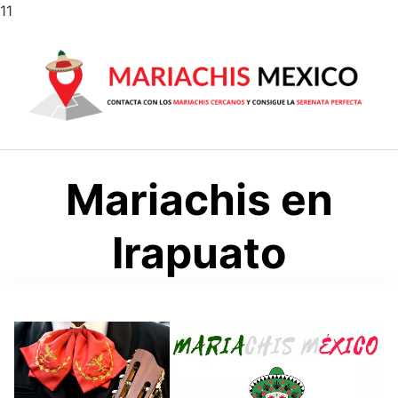
Saltar
11
al
contenido
Mariachis en
Irapuato