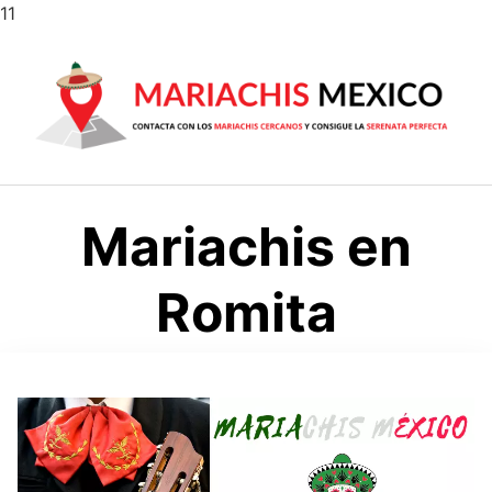
Saltar
11
al
contenido
Mariachis en
Romita