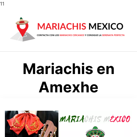
Saltar
11
al
contenido
Mariachis en
Amexhe