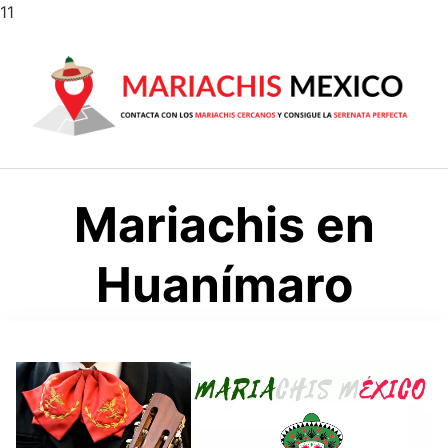
Saltar
11
al
contenido
Mariachis en
Huanímaro