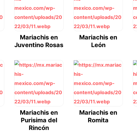
Mariachis en
Mariachis en
Juventino Rosas
León
Mariachis en
Mariachis en
Purisima del
Romita
Rincón