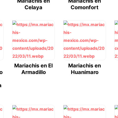
Mariachis en
Mariachis en
Celaya
Comonfort
Mariachis en El
Mariachis en
o
Armadillo
Huanímaro
a