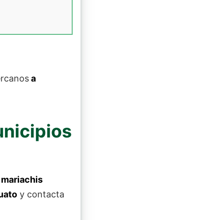
ercanos
a
nicipios
mariachis
uato
y contacta