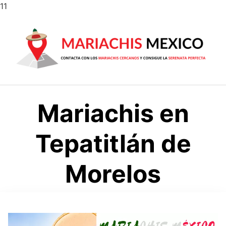
Saltar
11
al
contenido
Mariachis en
Tepatitlán de
Morelos