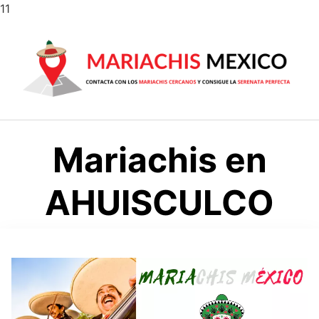
Saltar
11
al
contenido
Mariachis en
AHUISCULCO