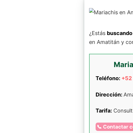
¿Estás
buscando 
en Amatitán y co
Maria
Teléfono:
+52
Dirección:
Ama
Tarifa:
Consulta
📞 Contactar c