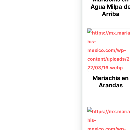
Agua Milpa d
Arriba
Mariachis en
Arandas