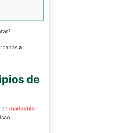
atar?
ercanos
a
ipios de
a en
mariachis-
lisco