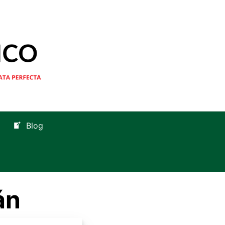
Blog
án