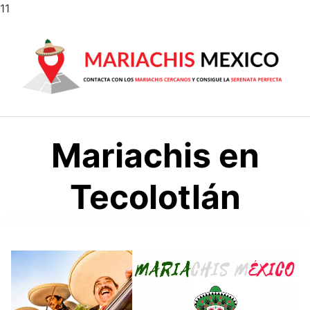
Saltar
11
al
contenido
Mariachis en
Tecolotlán