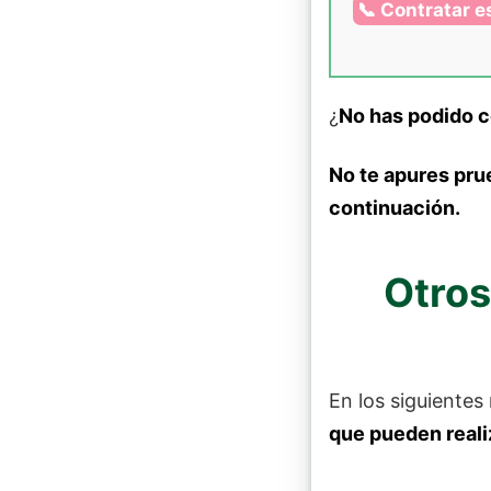
📞 Contratar e
¿
No has podido c
No te apures pru
continuación.
Otros
En los siguiente
que pueden reali