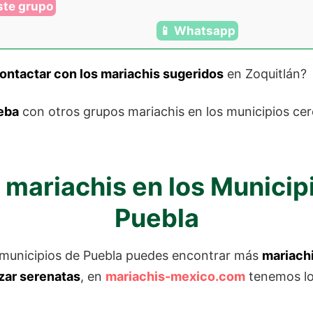
ste grupo
📱 Whatsapp
ontactar con los mariachis
sugerido
s
en Zoquitlán?
eba
con otros grupos mariachis en los municipios ce
 mariachis en los Municip
Puebla
s municipios de Puebla puedes encontrar más
mariach
zar serenatas
, en
mariachis-mexico.com
tenemos lo