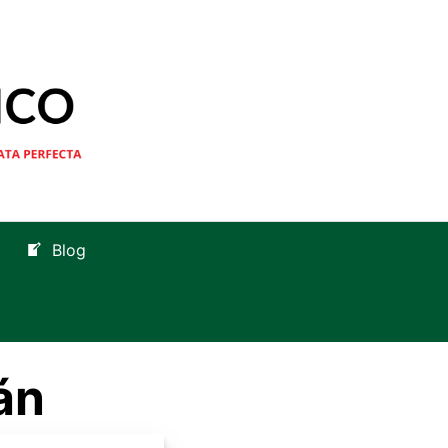
Blog
án