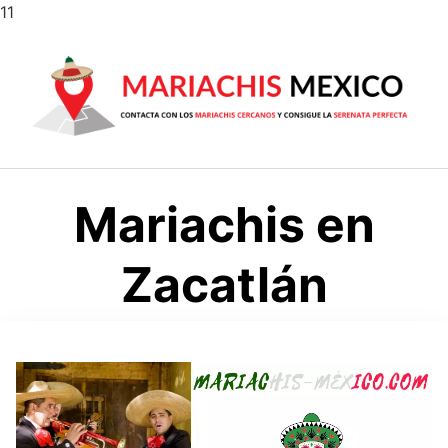
Saltar
11
al
contenido
Mariachis en
Zacatlán