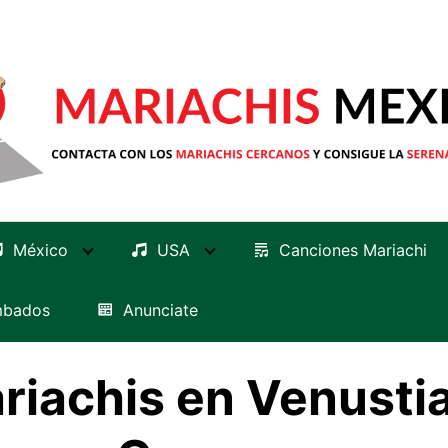
México
USA
Canciones Mariachi
mbados
Anunciate
riachis en Venusti