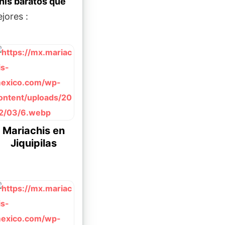
his baratos que
jores :
Mariachis en
Jiquipilas