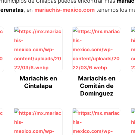
s municipios de Chiapas puedes encontrar más
mariac
serenatas
, en
mariachis-mexico.com
tenemos los me
Mariachis en
Mariachis en
Cintalapa
Comitán de
Domínguez