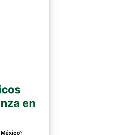
icos
anza en
 México
?