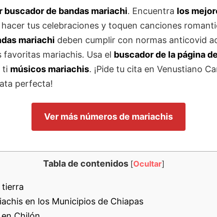
or buscador de
bandas mariachi
. Encuentra
los mejor
hacer tus celebraciones y toquen canciones romanti
ndas mariachi
deben cumplir con normas anticovid ac
 favoritas mariachis. Usa el
buscador de la página d
 ti
músicos mariachis
. ¡Pide tu cita en Venustiano C
ata perfecta!
Ver más números de mariachis
Tabla de contenidos
[
Ocultar
]
tierra
achis en los Municipios de Chiapas
 en Chilón