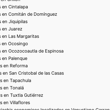
 en Cintalapa
s en Comitán de Domínguez
 en Jiquipilas
 en Juarez
 en Las Margaritas
s en Ocosingo
s en Ocozocoautla de Espinosa
s en Palenque
s en Reforma
 en San Cristobal de las Casas
s en Tapachula
s en Tonalá
s en Tuxtla Gutiérrez
 en Villaflores
iachis economicos localizados en Venustiano Carran