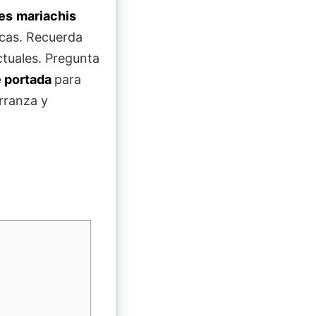
es
mariachis
cas. Recuerda
tuales. Pregunta
e portada
para
arranza y