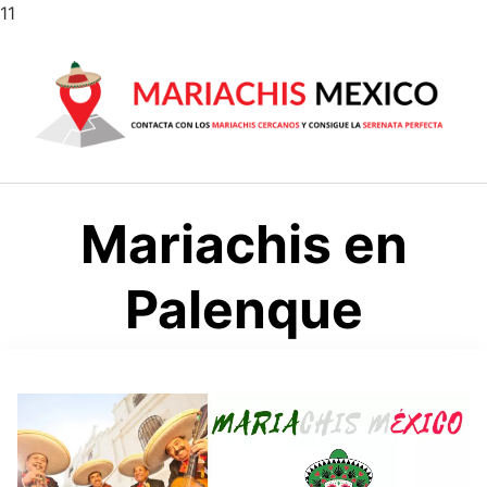
Saltar
11
al
contenido
Mariachis en
Palenque