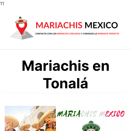
Saltar
11
al
contenido
Mariachis en
Tonalá