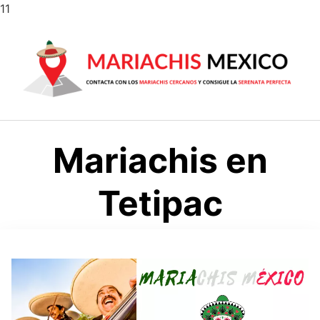
Saltar
11
al
contenido
Mariachis en
Tetipac