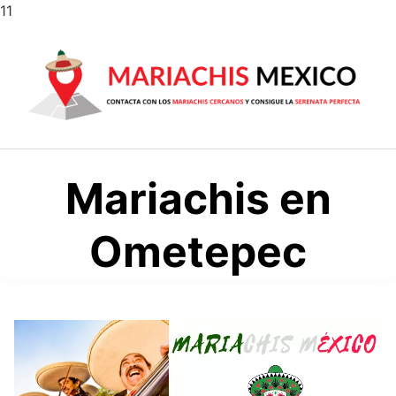
Saltar
11
al
contenido
Mariachis en
Ometepec