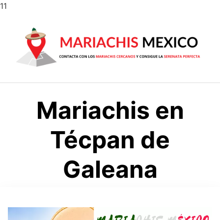
Saltar
11
al
contenido
Mariachis en
Técpan de
Galeana