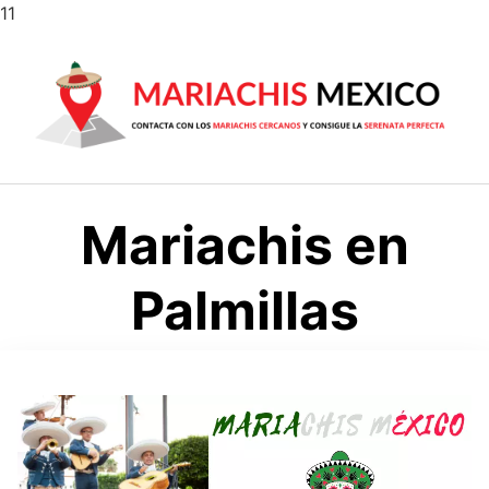
Saltar
11
al
contenido
Mariachis en
Palmillas