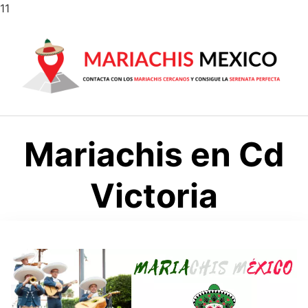
Saltar
11
al
contenido
Mariachis en Cd
Victoria