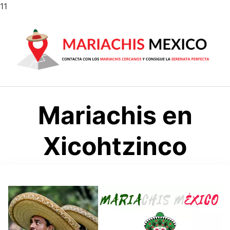
Saltar
11
al
contenido
Mariachis en
Xicohtzinco