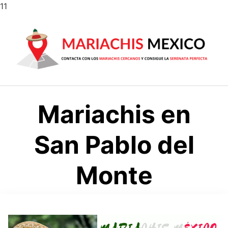
Saltar
11
al
contenido
Mariachis en
San Pablo del
Monte