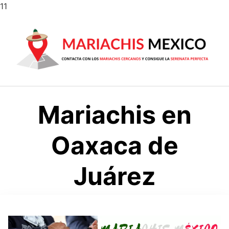
Saltar
11
al
contenido
Mariachis en
Oaxaca de
Juárez