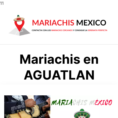
Saltar
11
al
contenido
Mariachis en
AGUATLAN