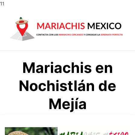
Saltar
11
al
contenido
Mariachis en
Nochistlán de
Mejía