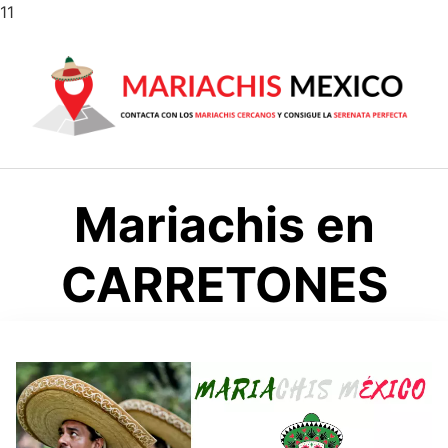
Saltar
11
al
contenido
Mariachis en
CARRETONES