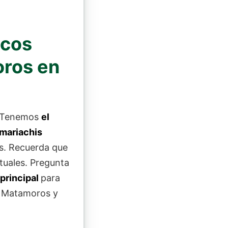
icos
oros en
 Tenemos
el
mariachis
es. Recuerda que
tuales. Pregunta
 principal
para
de Matamoros y