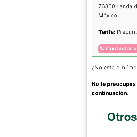
76360 Landa d
México
Tarifa:
Pregunta
📞 Contactar al
¿No esta el núme
No te preocupes
continuación.
Otros