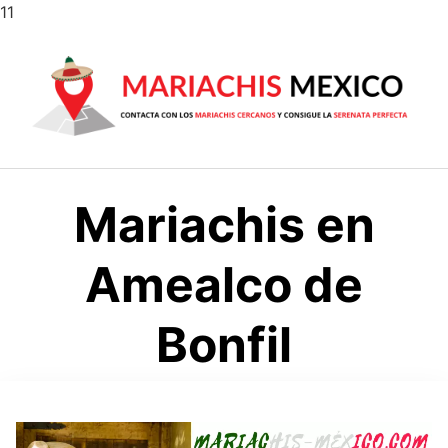
Saltar
11
al
contenido
Mariachis en
Amealco de
Bonfil