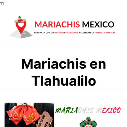
Saltar
11
al
contenido
Mariachis en
Tlahualilo