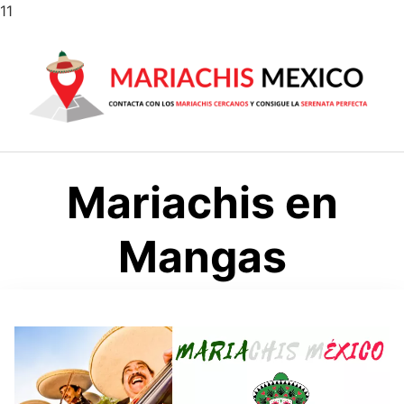
Saltar
11
al
contenido
Mariachis en
Mangas