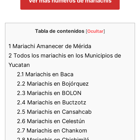
Ver más números de mariachis
Tabla de contenidos
[
Ocultar
]
1
Mariachi Amanecer de Mérida
2
Todos los mariachis en los Municipios de
Yucatan
2.1
Mariachis en Baca
2.2
Mariachis en Bojórquez
2.3
Mariachis en BOLON
2.4
Mariachis en Buctzotz
2.5
Mariachis en Cansahcab
2.6
Mariachis en Celestún
2.7
Mariachis en Chankom
2.8
Mariachis en Chichimilá