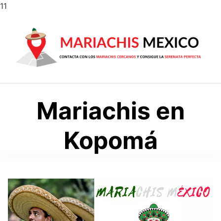
Saltar
11
al
contenido
Mariachis en
Kopomá