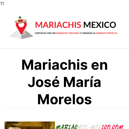
Saltar
11
al
contenido
Mariachis en
José María
Morelos