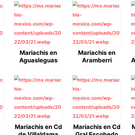
Mariachis en
Mariachis en
Aguasleguas
Aramberri
A
Mariachis en Cd
Mariachis en Cd
M
de Villaldama
Gral Escobedo