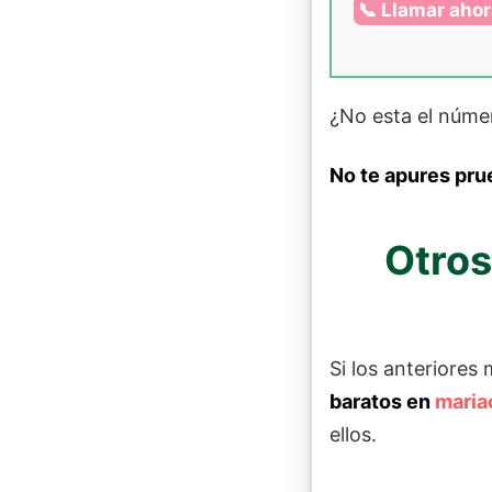
📞 Llamar aho
¿No esta el núme
No te apures pru
Otros
Si los anteriores
baratos en
maria
ellos.