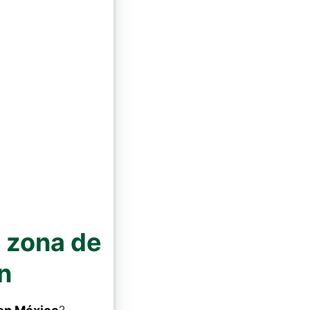
a zona de
n