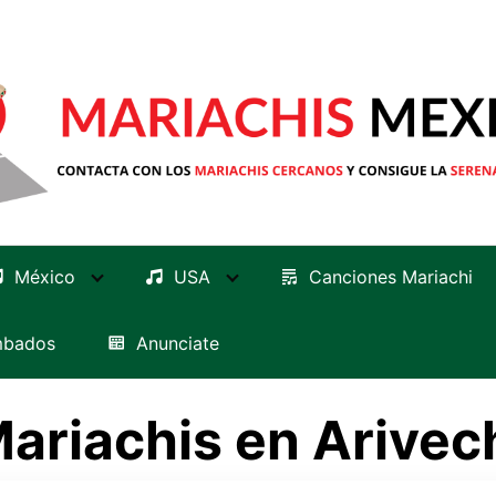
México
USA
Canciones Mariachi
mbados
Anunciate
ariachis en Arivec