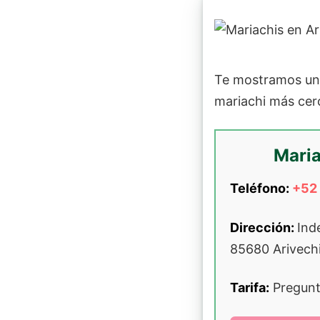
Te mostramos un
mariachi más cerc
Maria
Teléfono:
+52 
Dirección:
Ind
85680 Arivechi
Tarifa:
Pregunta