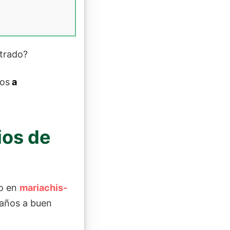
trado?
nos
a
ios de
to en
mariachis-
eaños a buen